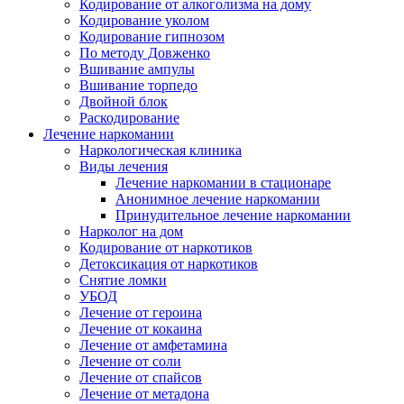
Кодирование от алкоголизма на дому
Кодирование уколом
Кодирование гипнозом
По методу Довженко
Вшивание ампулы
Вшивание торпедо
Двойной блок
Раскодирование
Лечение наркомании
Наркологическая клиника
Виды лечения
Лечение наркомании в стационаре
Анонимное лечение наркомании
Принудительное лечение наркомании
Нарколог на дом
Кодирование от наркотиков
Детоксикация от наркотиков
Снятие ломки
УБОД
Лечение от героина
Лечение от кокаина
Лечение от амфетамина
Лечение от соли
Лечение от спайсов
Лечение от метадона