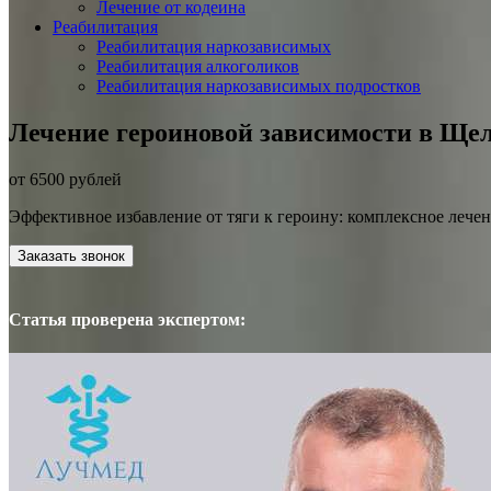
Лечение от кодеина
Реабилитация
Реабилитация наркозависимых
Реабилитация алкоголиков
Реабилитация наркозависимых подростков
Лечение героиновой зависимости в Ще
от 6500 рублей
Эффективное избавление от тяги к героину: комплексное лечен
Заказать звонок
Статья проверена экспертом: