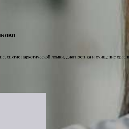
лково
ие, снятие наркотической ломки, диагностика и очищение орган