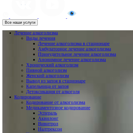
Все наши услуги
Лечение алкоголизма
Виды лечения
Лечение алкоголизма в стационаре
Амбулаторное лечение алкоголизма
Принудительное лечение алкоголизма
Анонимное лечение алкоголизма
Хронический алкоголизм
Пивной алкоголизм
Женский алкоголизм
Вывод из запоя в стационаре
Капельница от запоя
Детоксикация от алкоголя
Кодирование
Кодирование от алкоголизма
Медикаментозное кодирование
Эспераль
Аквилонг
Вивитрол
Налтрексон