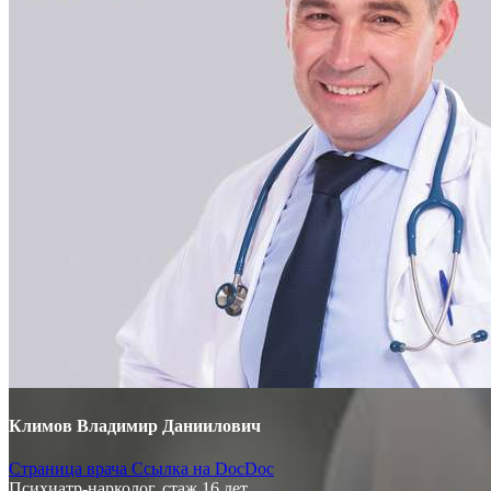
Климов Владимир Даниилович
Страница врача
Ссылка на DocDoc
Психиатр-нарколог, стаж 16 лет